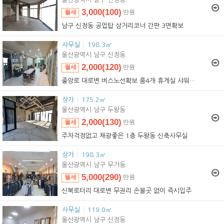
3,000(100)
월세
만원
3,000(100)
임대
만원
남구 신정동 공업탑 삼거리코너 간판 3면확보
사무실
198.3㎡
울산광역시 남구 신정동
2,000(120)
월세
만원
2,000(120)
임대
만원
중앙로 대로변 버스노선확보 룸4개 휴게실 샤워실까지
상가
175.2㎡
울산광역시 남구 두왕동
2,000(130)
월세
만원
2,000(130)
임대
만원
주차걱정없고 채광좋은 1층 두왕동 신축사무실
상가
198.3㎡
울산광역시 남구 무거동
5,000(290)
월세
만원
5,000(290)
임대
만원
신복로터리 대로변 무권리 손볼곳 없이 즉시입주
사무실
119.0㎡
울산광역시 남구 신정동