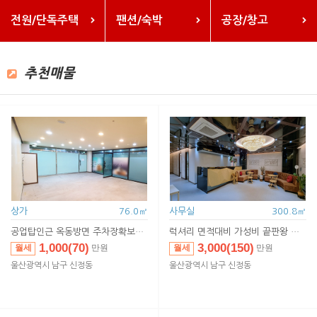
전원/단독주택
팬션/숙박
공장/창고
추천매물
상가
76.0㎡
사무실
300.8㎡
공업탑인근 옥동방면 주차장확보된 상가
럭셔리 면적대비 가성비 끝판왕 울산사무실
1,000(70)
3,000(150)
월세
월세
만원
만원
1,000(70)
3,000(150)
임대
임대
만원
만원
울산광역시 남구 신정동
울산광역시 남구 신정동