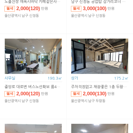
노출천장 에폭시바닥 카페같은사무실
남구 신정동 공업탑 삼거리코너 간판 3면확보
2,000(120)
3,000(100)
월세
월세
만원
만원
2,000(120)
3,000(100)
임대
임대
만원
만원
울산광역시 남구 신정동
울산광역시 남구 신정동
사무실
198.3㎡
상가
175.2㎡
중앙로 대로변 버스노선확보 룸4개 휴게실 샤워실까지
주차걱정없고 채광좋은 1층 두왕동 신축사무실
2,000(120)
2,000(130)
월세
월세
만원
만원
2,000(120)
2,000(130)
임대
임대
만원
만원
울산광역시 남구 신정동
울산광역시 남구 두왕동