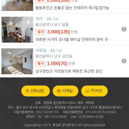
2,000(160)
월세
만원
2,000(160)
임대
만원
팔등로인근 손볼곳 없는 인테리어 즉시입점가능
상가
66.1㎡
울산광역시 남구 달동
3,000(135)
월세
만원
3,000(135)
임대
만원
대로변 사거리 코너옆 뷰티샵 인테리어 완비 주차장확보
사무실
66.1㎡
울산광역시 남구 삼산동
1,000(70)
월세
만원
1,000(70)
임대
만원
남구청인근 자연광으로 채워진 포근한 공간
전화상담
이메일
PC버전
상호 : 중앙로 공인중개사사무소
대표 : 박태규
주소 : 울산 남구 문수로 483번길 5 롯데캐슬 킹덤아파트 상가 107호 중앙로공인중개사
|
사업자등록번호 : 552-16-00176
부동산등록번호 : 31140-2016-00002
|
연락처 : Tel : 052-258-8897
Fax : 070-8668-8768
Copyright(c) 2015
중앙로 공인중개사
All rights reserved.