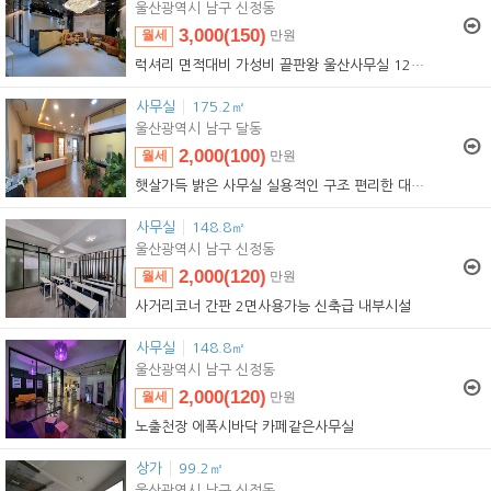
울산광역시 남구 신정동
3,000(150)
월세
만원
3,000(150)
임대
만원
럭셔리 면적대비 가성비 끝판왕 울산사무실
12722
사무실
175.2㎡
울산광역시 남구 달동
2,000(100)
월세
만원
2,000(100)
임대
만원
햇살가득 밝은 사무실 실용적인 구조 편리한 대중교통
사무실
148.8㎡
울산광역시 남구 신정동
2,000(120)
월세
만원
2,000(120)
임대
만원
사거리코너 간판 2면사용가능 신축급 내부시설
사무실
148.8㎡
울산광역시 남구 신정동
2,000(120)
월세
만원
2,000(120)
임대
만원
노출천장 에폭시바닥 카페같은사무실
상가
99.2㎡
울산광역시 남구 신정동