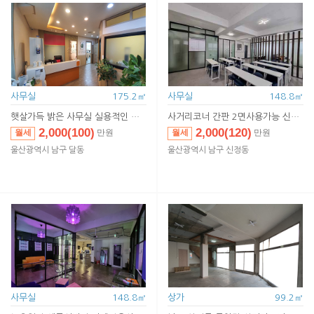
사무실
175.2㎡
사무실
148.8㎡
햇살가득 밝은 사무실 실용적인 구조 편리한 대중교통
사거리코너 간판 2면사용가능 신축급 내부시설
2,000(100)
2,000(120)
월세
월세
만원
만원
2,000(100)
2,000(120)
임대
임대
만원
만원
울산광역시 남구 달동
울산광역시 남구 신정동
사무실
148.8㎡
상가
99.2㎡