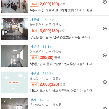
2,000(100)
월세
만원
2,000(100)
임대
만원
옥동사무실
대로변 코너각지 고정주차자리 확보
사무실
264.5㎡
울산광역시 남구 삼산동
3,000(180)
월세
만원
3,000(180)
임대
만원
삼산동 분리된 두 업무공간있는 사무실 주차까지 편리
사무실
33.1㎡
울산광역시 남구 신정동
200(30)
월세
만원
200(30)
임대
만원
넉넉한 면적 올리모델링 1인사무실 저렴하게 부담없이
사무실
198.3㎡
울산광역시 남구 신정동
2,000(120)
월세
만원
2,000(120)
임대
만원
대로변 코너각지 버스정류장앞 아깝지만 놓치면 후회해
상가
49.6㎡
울산광역시 남구 신정동