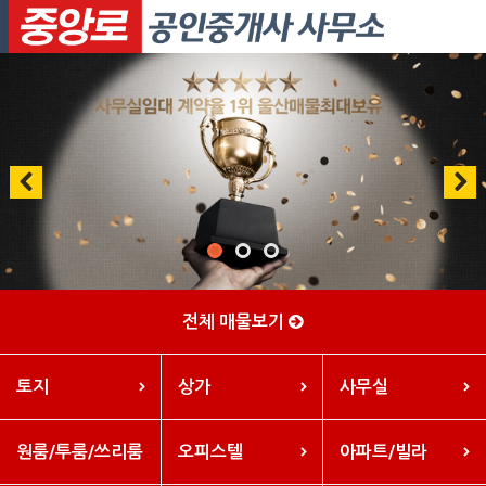
Previous
Next
전체 매물보기
토지
상가
사무실
원룸/투룸/쓰리룸
오피스텔
아파트/빌라