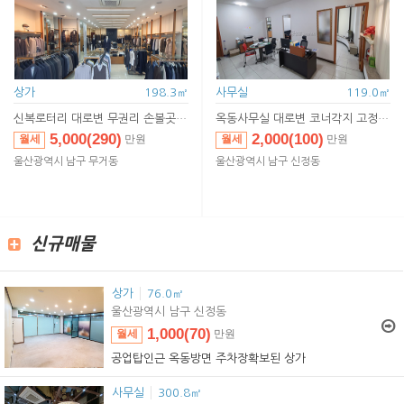
상가
198.3㎡
사무실
119.0㎡
신복로터리 대로변 무권리 손볼곳 없이 즉시입주
옥동사무실
대로변 코너각지 고정주차자리 확보
5,000(290)
2,000(100)
월세
월세
만원
만원
5,000(290)
2,000(100)
임대
임대
만원
만원
울산광역시 남구 무거동
울산광역시 남구 신정동
신규매물
상가
76.0㎡
울산광역시 남구 신정동
1,000(70)
월세
만원
1,000(70)
임대
만원
공업탑인근 옥동방면 주차장확보된 상가
사무실
300.8㎡