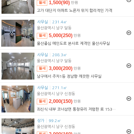
1,500(90)
월세
만원
1,500(90)
임대
만원
고가 대단지 아파트 노른자 위치 합리적인 가격
사무실
231.4㎡
울산광역시 남구 달동
5,000(250)
월세
만원
5,000(250)
임대
만원
울산중심 메인도로 본사로 제격인 울산사무실
사무실
208.3㎡
울산광역시 남구 달동
3,000(200)
월세
만원
3,000(200)
임대
만원
남구에서 주차1등 정남향 깨끗한 사무실
사무실
271.1㎡
울산광역시 남구 신정동
2,000(150)
월세
만원
2,000(150)
임대
만원
최신식 내부 코너삼면 통창유리 저렴한
료 153996
상가
99.2㎡
울산광역시 남구 신정동